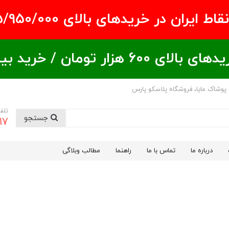
ران در خریدهای بالای ۵/950/000 تومان
ید بیشتر = تخفیف بیشتر
 پوشاک مایا، فروشگاه پلاسکو پارس
تلف
جستجو
17
درباره ما
تماس با ما
راهنما
مطالب وبلاگی