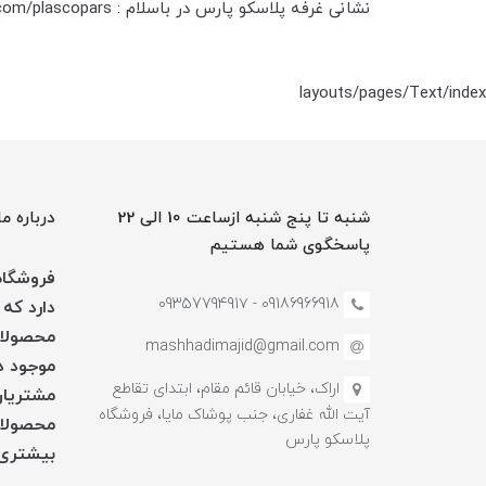
نشانی غرفه پلاسکو پارس در باسلام :
com/plascopars
layouts/pages/Text/index
شنبه تا پنج شنبه ازساعت 10 الی 22
درباره ما
پاسخگوی شما هستیم
فروشگاه 
09186966918 - 0935779491۷
دارد که 
محصولات
mashhadimajid@gmail.com
موجود در
اراک، خیابان قائم مقام، ابتدای تقاطع
مشتریان
آیت الله غفاری، جنب پوشاک مایا، فروشگاه
محصولات
پلاسکو پارس
بیشتری 