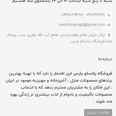
شنبه تا پنج شنبه ازساعت 10 الی 22 پاسخگوی شما هستیم
09186966918 - 0935779491۷
mashhadimajid@gmail.com
اراک، خیابان قائم مقام، ابتدای تقاطع آیت الله غفاری، جنب پوشاک
مایا، فروشگاه پلاسکو پارس
درباره ما
فروشگاه پلاسکو پارس این افتخار را دارد که با تهیه بهترین
برندهای محصولات منزل ، آشپزخانه و جهیزیه موجود در ایران
، این امکان را به مشتریان محترم بدهد که با انتخاب
محصولات باکیفیت و بادوام از لذت بیشتری در زندگی بهره
مند شوند .
اطلاعات بیش‌تر