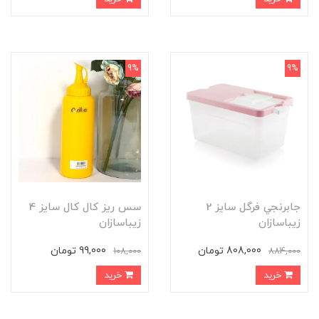
9%
9%
جابرنجي فرگل سایز 2
سس ریز کال کال سایز 4
زیباسازان
زیباسازان
808,000 تومان
99,000 تومان
108,000
884,000
خرید
خرید