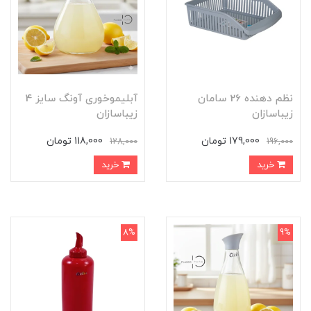
نظم دهنده 26 سامان
آبلیموخوری آونگ سایز 4
زیباسازان
زیباسازان
179,000 تومان
118,000 تومان
128,000
196,000
خرید
خرید
8%
9%