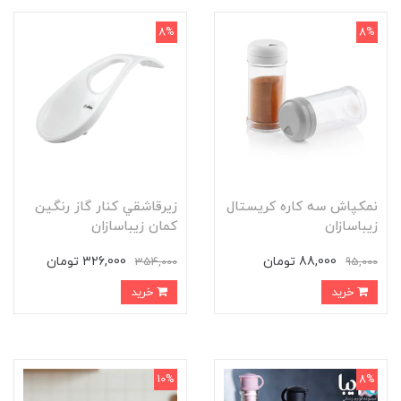
8%
8%
نمکپاش سه کاره کریستال
زيرقاشقي كنار گاز رنگين
زیباسازان
كمان زیباسازان
88,000 تومان
326,000 تومان
354,000
95,000
خرید
خرید
10%
8%