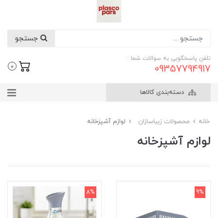
جستجو
تلفن پاسخگویی به سوالات شما :
09357794917
0
دسته‌بندی کالاها
خانه
محصولات زیباسازان
لوازم آشپزخانه
لوازم آشپزخانه
8%
9%