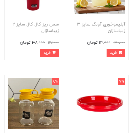
آبلیموخوری آونگ سایز 3
سس ریز کال کال سایز ۲
زیباسازان
زیباسازان
119,000 تومان
108,000 تومان
117,000
130,000
خرید
خرید
8%
7%