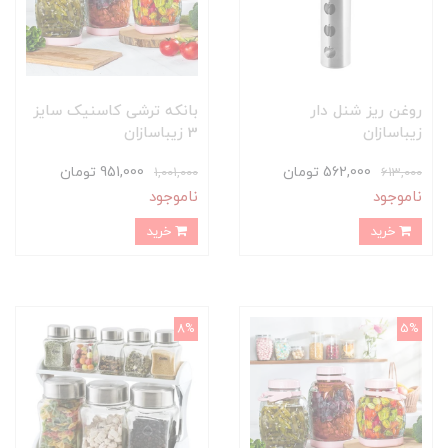
روغن ریز شنل دار
بانکه ترشی کاسنیک سایز
زیباسازان
3 زیباسازان
562,000 تومان
951,000 تومان
1,001,000
613,000
ناموجود
ناموجود
خرید
خرید
8%
5%