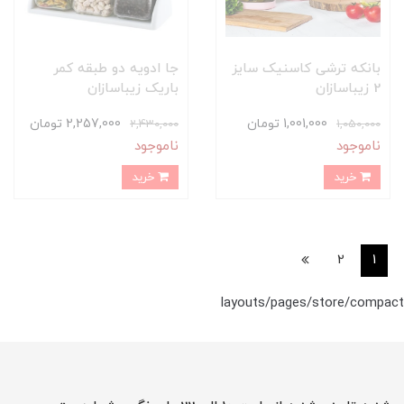
بانکه ترشی کاسنیک سایز
جا ادویه دو طبقه کمر
2 زیباسازان
باریک زیباسازان
1,001,000 تومان
2,257,000 تومان
2,430,000
1,050,000
ناموجود
ناموجود
خرید
خرید
2
1
layouts/pages/store/compact