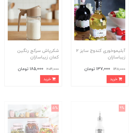
آبلیموخوری کندوج سایز 2
شکرپاش سرکج رنگین
زیباسازان
کمان زیباسازان
137,000 تومان
185,000 تومان
204,000
148,000
خرید
خرید
5%
9%