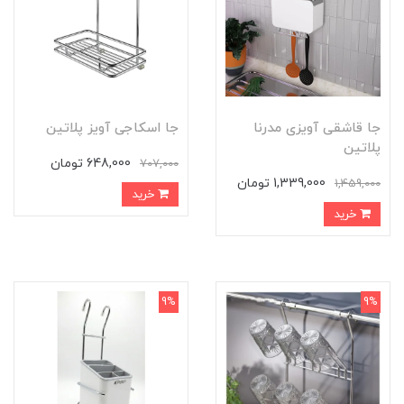
جا قاشقی آویزی مدرنا
جا اسکاجی آویز پلاتین
پلاتین
648,000 تومان
707,000
1,339,000 تومان
1,459,000
خرید
خرید
9%
9%