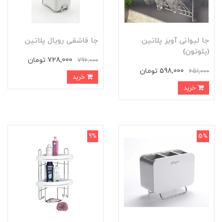
جا لیوانی آویز پلاتین
جا قاشقی رویال پلاتین
(پلوتون)
728,000 تومان
796,000
598,000 تومان
651,000
خرید
خرید
9%
5%