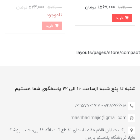
1,567,000 تومان
524,000 تومان
574,000
1,711,000
ناموجود
خرید
خرید
layouts/pages/store/compact
شنبه تا پنج شنبه ازساعت 10 الی 22 پاسخگوی شما هستیم
09186966918 - 0935779491۷
mashhadimajid@gmail.com
اراک، خیابان قائم مقام، ابتدای تقاطع آیت الله غفاری، جنب پوشاک
مایا، فروشگاه پلاسکو پارس