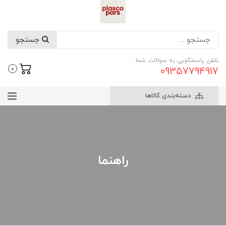
جستجو
تلفن پاسخگویی به سوالات شما :
09357794917
0
دسته‌بندی کالاها
راهنما