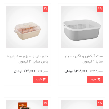
9%
9%
ست آبکش و لگن نسیم
جای نان و سبزی سه پارچه
سایز 1 لیمون
یاس سایز 3 لیمون
1,318,000 تومان
729,000 تومان
794,000
1,434,000
خرید
خرید
9%
9%