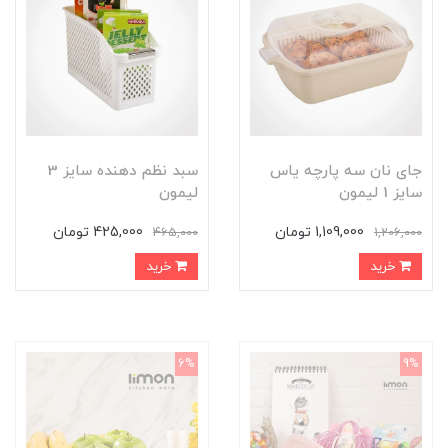
جای نان سه پارچه یاس
سبد نظم دهنده سایز 3
سایز 1 لیمون
لیمون
1,109,000 تومان
425,000 تومان
465,000
1,206,000
خرید
خرید
6%
9%