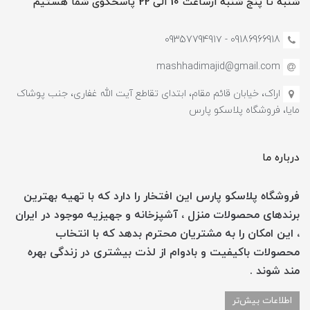
شنبه تا پنج شنبه ازساعت 10 الی 22 پاسخگوی شما هستیم
09186966918 - 0935779491۷
mashhadimajid@gmail.com
اراک، خیابان قائم مقام، ابتدای تقاطع آیت الله غفاری، جنب پوشاک
مایا، فروشگاه پلاسکو پارس
درباره ما
فروشگاه پلاسکو پارس این افتخار را دارد که با تهیه بهترین
برندهای محصولات منزل ، آشپزخانه و جهیزیه موجود در ایران
، این امکان را به مشتریان محترم بدهد که با انتخاب
محصولات باکیفیت و بادوام از لذت بیشتری در زندگی بهره
مند شوند .
اطلاعات بیش‌تر