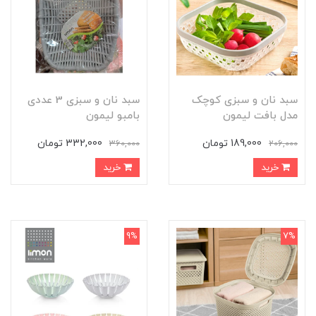
سبد نان و سبزی کوچک
سبد نان و سبزی 3 عددی
مدل بافت لیمون
بامبو لیمون
189,000 تومان
332,000 تومان
360,000
206,000
خرید
خرید
9%
7%