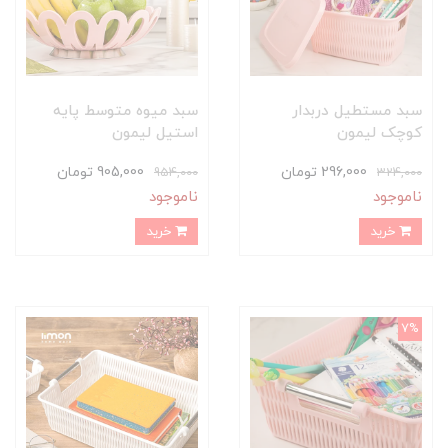
سبد مستطیل دربدار
سبد میوه متوسط پایه
کوچک لیمون
استیل لیمون
296,000 تومان
905,000 تومان
954,000
324,000
ناموجود
ناموجود
خرید
خرید
7%