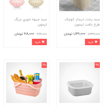
سبد رخت دربدار کوچک
سبد میوه خوری بزرگ
طرح بافت لیمون
لیمون
1,146,000 تومان
618,000 تومان
676,000
1,232,000
خرید
خرید
9%
9%