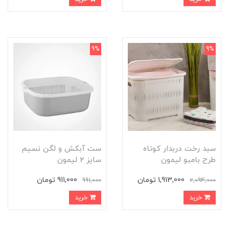
9%
9%
سبد رخت دربدار کوتاه
ست آبکش و لگن نسیم
طرح بامبو لیمون
سایز 2 لیمون
1,913,000 تومان
911,000 تومان
991,000
2,094,000
خرید
خرید