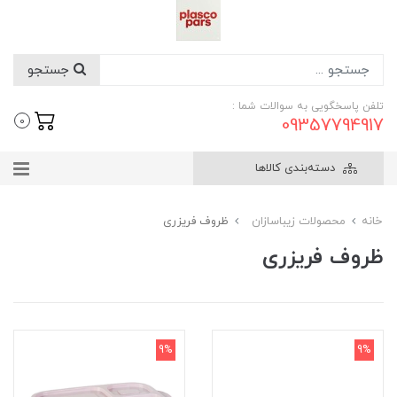
جستجو
تلفن پاسخگویی به سوالات شما :
09357794917
0
دسته‌بندی کالاها
خانه
محصولات زیباسازان
ظروف فریزری
ظروف فریزری
9%
9%