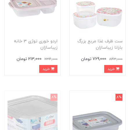
ست ظرف غذا مربع بزرگ
اردو خوری توژی 3 خانه
بارانا زیباسازان
زیباسازان
769,000 تومان
213,000 تومان
234,000
843,000
خرید
خرید
8%
8%