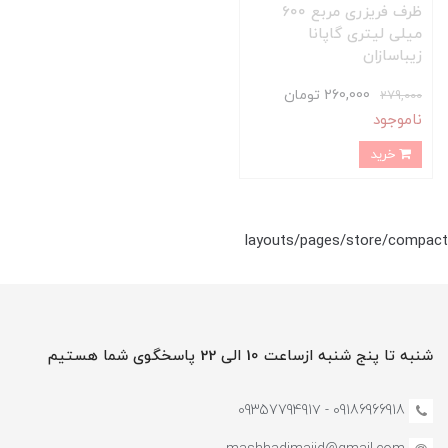
ظرف فریزری مربع 600
میلی لیتری گاپانا
زیباسازان
260,000 تومان
279,000
ناموجود
خرید
layouts/pages/store/compact
شنبه تا پنج شنبه ازساعت 10 الی 22 پاسخگوی شما هستیم
09186966918 - 0935779491۷