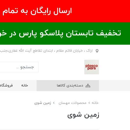
ارسال رایگان به تمام نقاط ای
تخفیف تابستان پلاسکو پارس در خریدهای بالای ۶00 هزار تومان / خر
اراک ، خیابان قائم مقام ، ابتدای تقاطع آیت الله غفاری،جنب
دسته‌بندی کالاها
خانه
فروشگاه
خانه
محصولات مهسان
زمین شوی
زمین شوی