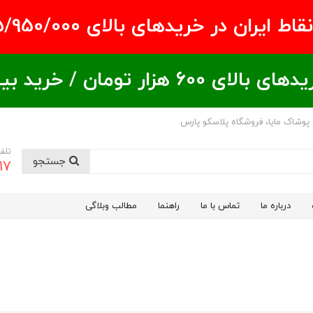
ران در خریدهای بالای ۵/950/000 تومان
ید بیشتر = تخفیف بیشتر
 پوشاک مایا، فروشگاه پلاسکو پارس
تلف
جستجو
17
درباره ما
تماس با ما
راهنما
مطالب وبلاگی