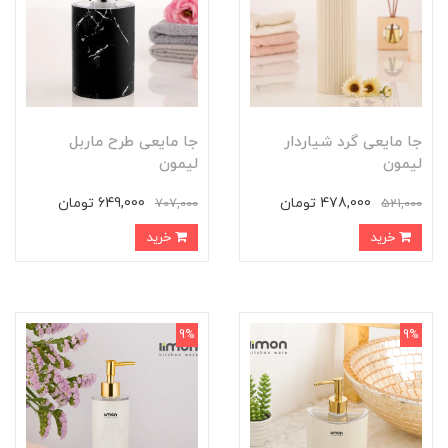
جا مایعی گرد شیاردار
جا مایعی طرح ماربل
لیمون
لیمون
478,000 تومان
649,000 تومان
707,000
521,000
خرید
خرید
9%
9%