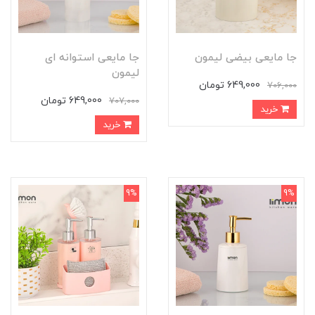
جا مایعی بیضی لیمون
جا مایعی استوانه ای
لیمون
649,000 تومان
706,000
649,000 تومان
707,000
خرید
خرید
9%
9%