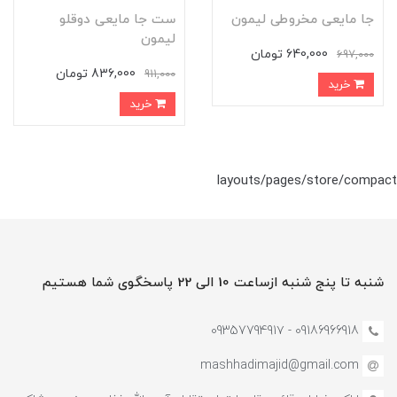
جا مایعی مخروطی لیمون
ست جا مایعی دوقلو
لیمون
640,000 تومان
697,000
836,000 تومان
911,000
خرید
خرید
layouts/pages/store/compact
شنبه تا پنج شنبه ازساعت 10 الی 22 پاسخگوی شما هستیم
09186966918 - 0935779491۷
mashhadimajid@gmail.com