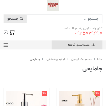
جستجو
تلفن پاسخگویی به سوالات شما :
09357794917
0
دسته‌بندی کالاها
خانه
محصولات لیمون
لوازم بهداشتی
جامایعی
جامایعی
9%
9%