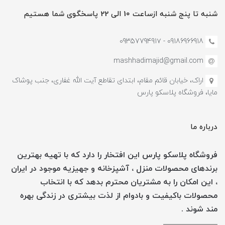
شنبه تا پنج شنبه ازساعت 10 الی 22 پاسخگوی شما هستیم
09186966918 - 0935779491۷
mashhadimajid@gmail.com
اراک، خیابان قائم مقام، ابتدای تقاطع آیت الله غفاری، جنب پوشاک
مایا، فروشگاه پلاسکو پارس
درباره ما
فروشگاه پلاسکو پارس این افتخار را دارد که با تهیه بهترین
برندهای محصولات منزل ، آشپزخانه و جهیزیه موجود در ایران
، این امکان را به مشتریان محترم بدهد که با انتخاب
محصولات باکیفیت و بادوام از لذت بیشتری در زندگی بهره
مند شوند .