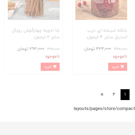
بانکه شیشه ای درب
جا ادویه چهارگوش رویال
استیل سایز 4 لیمون
سایز 2 لیمون
424,000 تومان
293,000 تومان
316,000
466,000
ناموجود
ناموجود
خرید
خرید
2
1
layouts/pages/store/compact