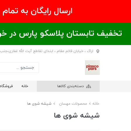
ارسال رایگان به تمام نقاط ای
تخفیف تابستان پلاسکو پارس در خریدهای بالای ۶00 هزار تومان / خر
اراک ، خیابان قائم مقام ، ابتدای تقاطع آیت الله غفاری،جنب
دسته‌بندی کالاها
خانه
فروشگاه
خانه
محصولات مهسان
شیشه شوی ها
شیشه شوی ها