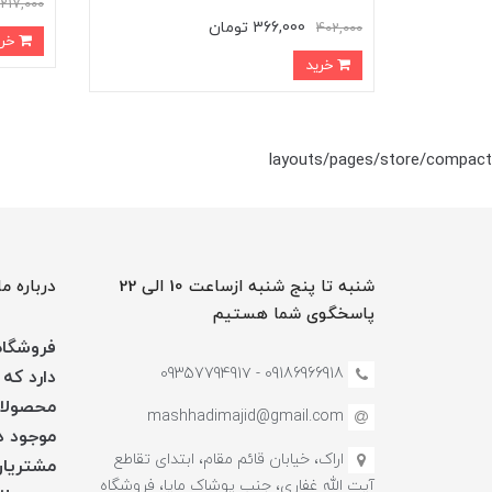
217,000
366,000 تومان
402,000
خرید
خرید
layouts/pages/store/compact
شنبه تا پنج شنبه ازساعت 10 الی 22
درباره ما
پاسخگوی شما هستیم
فروشگاه 
09186966918 - 0935779491۷
دارد که 
محصولات
mashhadimajid@gmail.com
موجود در
اراک، خیابان قائم مقام، ابتدای تقاطع
مشتریان
آیت الله غفاری، جنب پوشاک مایا، فروشگاه