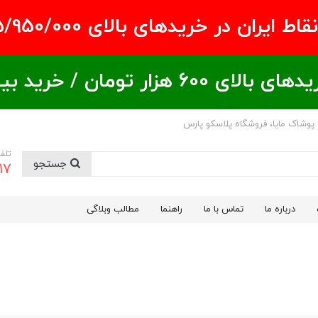
ران در خریدهای بالای ۵/950/000 تومان
ید بیشتر = تخفیف بیشتر
 پوشاک مایا، فروشگاه پلاسکو پارس
تلف
جستجو
17
درباره ما
تماس با ما
راهنما
مطالب وبلاگی