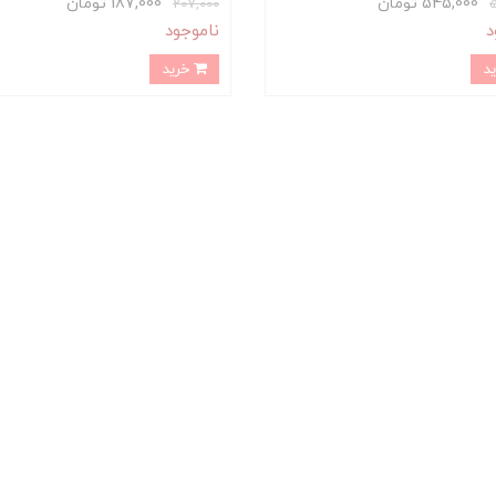
545,000 تومان
187,000 تومان
207,000
د
ناموجود
خرید