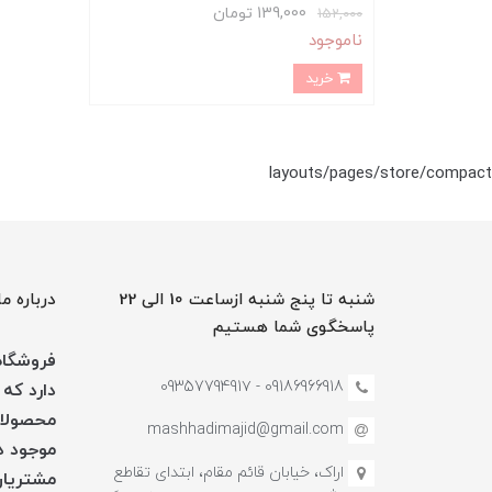
139,000 تومان
152,000
ناموجود
خرید
layouts/pages/store/compact
شنبه تا پنج شنبه ازساعت 10 الی 22
درباره ما
پاسخگوی شما هستیم
فروشگاه 
09186966918 - 0935779491۷
دارد که 
محصولات
mashhadimajid@gmail.com
موجود در
اراک، خیابان قائم مقام، ابتدای تقاطع
مشتریان