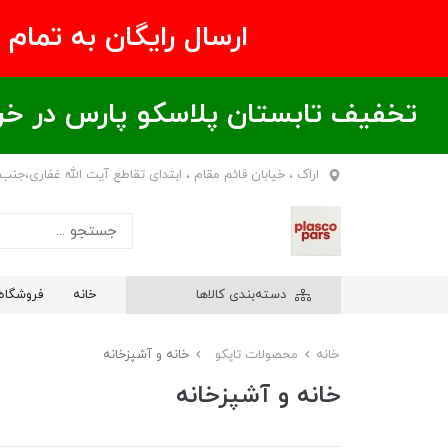
ارسال رایگان به تمام نقاط ای
تخفیف تابستان پلاسکو پارس در خریدهای بالای ۶00 هزار تومان / خر
اراک ، خیابان قائم مقام ، ابتدای تقاطع آیت الله غفاری،جنب
دسته‌بندی کالاها
خانه
فروشگاه
خانه
محصولات تاپکو
خانه و آشپزخانه
خانه و آشپزخانه