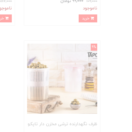
99,000 تومان
587,000
109,000
ناموجود
ناموجو
خرید
خرید
9%
ظرف نگهدارنده ترشی مخزن دار تاپکو