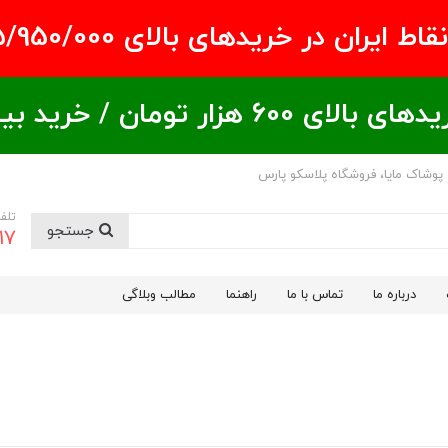
ران در خریدهای بالای ۵/950/000 تومان
ید بیشتر = تخفیف بیشتر
 پوشاک مایا، فروشگاه پلاسکو پارس
تلف
جستجو
17
درباره ما
تماس با ما
راهنما
مطالب وبلاگی