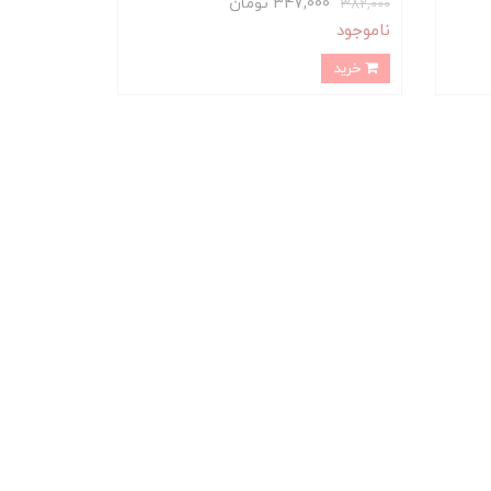
347,000 تومان
382,000
ناموجود
خرید