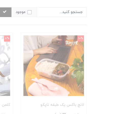
موجود
8%
10%
لانچ باکس یک طبقه تاپکو
کلمن 10 لیتری الگانس تاپکو