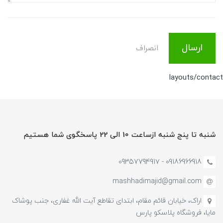
ارسال
انصراف
layouts/contact
شنبه تا پنج شنبه ازساعت 10 الی 22 پاسخگوی شما هستیم
09186966918 - 0935779491۷
mashhadimajid@gmail.com
اراک، خیابان قائم مقام، ابتدای تقاطع آیت الله غفاری، جنب پوشاک
مایا، فروشگاه پلاسکو پارس