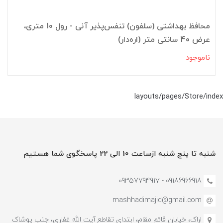
محافظ بهداشتی (سلفون) تنفس‌پذیر آنی - رول 10 متری،
عرض 40 سانتی متر (اره‌دار)
ناموجود
layouts/pages/Store/index
شنبه تا پنج شنبه ازساعت 10 الی 22 پاسخگوی شما هستیم
09186966918 - 0935779491۷
mashhadimajid@gmail.com
اراک، خیابان قائم مقام، ابتدای تقاطع آیت الله غفاری، جنب پوشاک