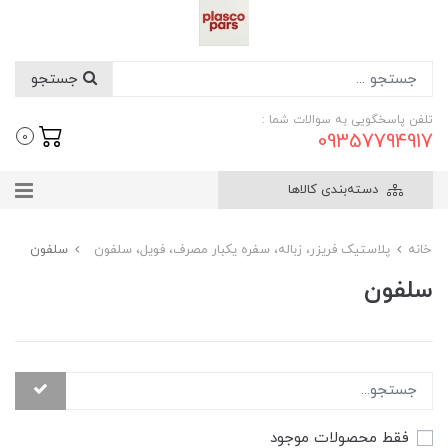
جستجو
تلفن پاسخگویی به سوالات شما :
09357794917
0
دسته‌بندی کالاها
خانه
پلاستیک فریزر، زباله، سفره یکبار مصرف، فویل، سلفون
سلفون
سلفون
فقط محصولات موجود