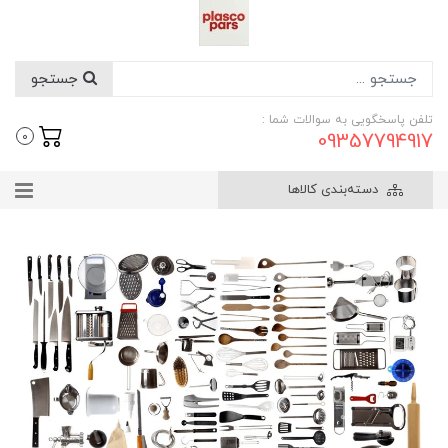
جستجو
تلفن پاسخگویی به سوالات شما :
09357794917
0
دسته‌بندی کالاها