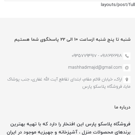
layouts/post/full
شنبه تا پنج شنبه ازساعت 10 الی 22 پاسخگوی شما هستیم
09186966918 - 0935779491۷
mashhadimajid@gmail.com
اراک، خیابان قائم مقام، ابتدای تقاطع آیت الله غفاری، جنب پوشاک
مایا، فروشگاه پلاسکو پارس
درباره ما
فروشگاه پلاسکو پارس این افتخار را دارد که با تهیه بهترین
برندهای محصولات منزل ، آشپزخانه و جهیزیه موجود در ایران