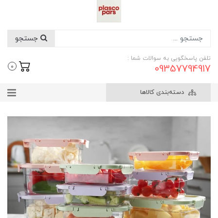
جستجو
تلفن پاسخگویی به سوالات شما :
09357794917
0
دسته‌بندی کالاها