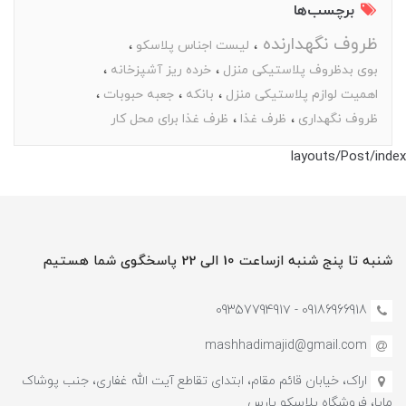
برچسب‌ها
ظروف نگهدارنده
لیست اجناس پلاسکو
بوی بدظروف پلاستیکی منزل
خرده ریز آشپزخانه
اهمیت لوازم پلاستیکی منزل
بانکه
جعبه حبوبات
ظروف نگهداری
ظرف غذا
ظرف غذا برای محل کار
layouts/Post/index
شنبه تا پنج شنبه ازساعت 10 الی 22 پاسخگوی شما هستیم
09186966918 - 0935779491۷
mashhadimajid@gmail.com
اراک، خیابان قائم مقام، ابتدای تقاطع آیت الله غفاری، جنب پوشاک
مایا، فروشگاه پلاسکو پارس