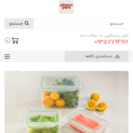
جستجو
تلفن پاسخگویی به سوالات شما :
09357794917
0
دسته‌بندی کالاها