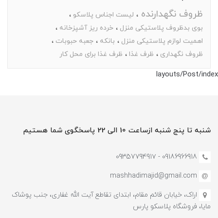
ظروف نگهدارنده
لیست اجناس پلاسکو
بوی بدظروف پلاستیکی منزل
خرده ریز آشپزخانه
اهمیت لوازم پلاستیکی منزل
بانکه
جعبه حبوبات
ظروف نگهداری
ظرف غذا
ظرف غذا برای محل کار
layouts/Post/index
شنبه تا پنج شنبه ازساعت 10 الی 22 پاسخگوی شما هستیم
09186966918 - 0935779491۷
mashhadimajid@gmail.com
اراک، خیابان قائم مقام، ابتدای تقاطع آیت الله غفاری، جنب پوشاک
مایا، فروشگاه پلاسکو پارس