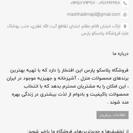
09186966918 - 0935779491۷
mashhadimajid@gmail.com
اراک، خیابان قائم مقام، ابتدای تقاطع آیت الله غفاری، جنب پوشاک
مایا، فروشگاه پلاسکو پارس
درباره ما
فروشگاه پلاسکو پارس این افتخار را دارد که با تهیه بهترین
برندهای محصولات منزل ، آشپزخانه و جهیزیه موجود در ایران
، این امکان را به مشتریان محترم بدهد که با انتخاب
محصولات باکیفیت و بادوام از لذت بیشتری در زندگی بهره
مند شوند .
اطلاعات بیش‌تر
از تخفیف‌ها و جدیدترین‌های فروشگاه ما باخبر شوید: