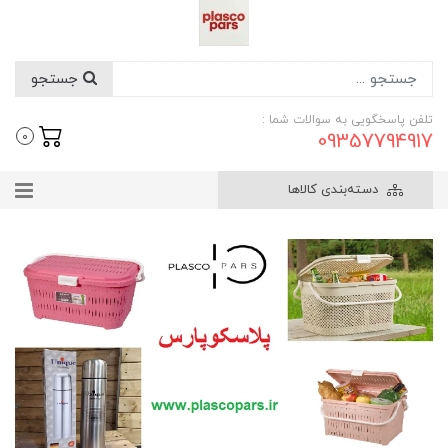
جستجو
تلفن پاسخگویی به سوالات شما :
09357794917
0
دسته‌بندی کالاها