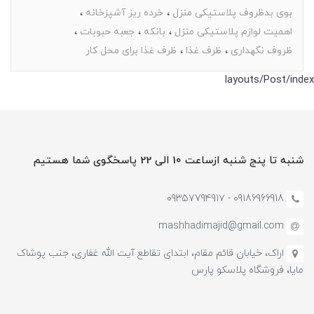
بوی بدظروف پلاستیکی منزل
خرده ریز آشپزخانه
اهمیت لوازم پلاستیکی منزل
بانکه
جعبه حبوبات
ظروف نگهداری
ظرف غذا
ظرف غذا برای محل کار
layouts/Post/index
شنبه تا پنج شنبه ازساعت 10 الی 22 پاسخگوی شما هستیم
09186966918 - 0935779491۷
mashhadimajid@gmail.com
اراک، خیابان قائم مقام، ابتدای تقاطع آیت الله غفاری، جنب پوشاک
مایا، فروشگاه پلاسکو پارس