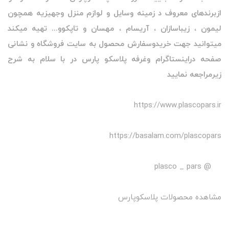
ازبرندهای معروف د زمینه وسایل و لوازم منزل وجهیزیه همچون
لیمون ، زیباسازان ، آریسام ، مهسان و تاپکوو... تهیه میکند
میتوانید جهت خریدوسفارش محصول به سایت فروشگاه و نشانی
صفحه دراینستاگرام وغرفه پلاسکو پارس در با سلام به شرح
زیرمراجعه نمایید
https://www.plascopars.ir
https://basalam.com/plascopars
@ plasco _ pars
مشاهده محصولات پلاسکوپارس