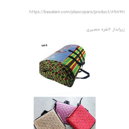
https://basalam.com/plascopars/product/8918961
زیرانداز 6نفره حصیری