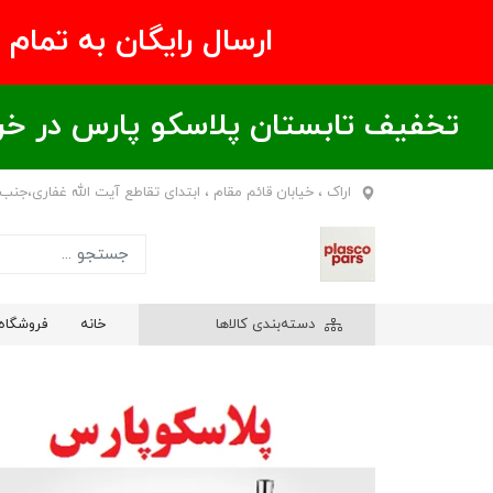
ارسال رایگان به تمام نقاط ای
تخفیف تابستان پلاسکو پارس در خریدهای بالای ۶00 هزار تومان / خر
اراک ، خیابان قائم مقام ، ابتدای تقاطع آیت الله غفاری،جنب
دسته‌بندی کالاها
خانه
فروشگاه