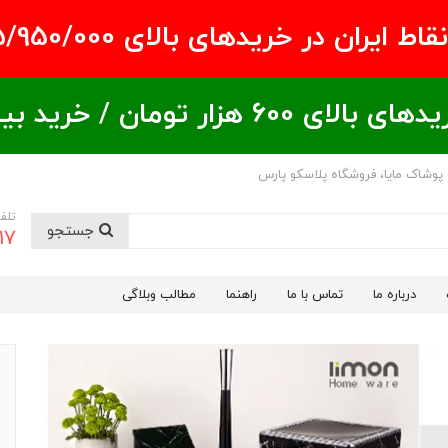
ران در خریدهای بالای ۵/950/000 تومان
ید بیشتر = تخفیف بیشتر
 پوشاک مایا، فروشگاه پلاسکو پارس
تلف
جستجو
17
درباره ما
تماس با ما
راهنما
مطالب وبلاگی