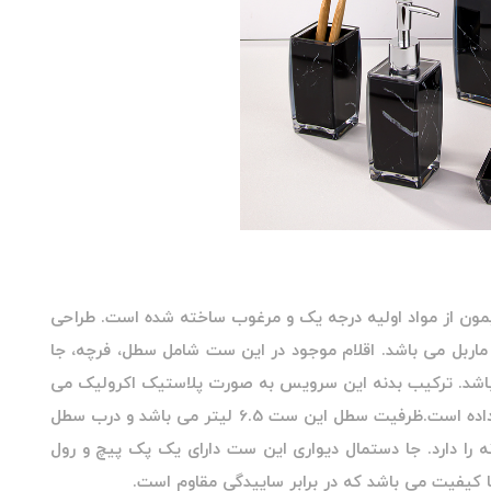
ون از مواد اولیه درجه یک و مرغوب ساخته شده است. طراحی
ربل می باشد. اقلام موجود در این ست شامل سطل، فرچه، جا
 باشد. ترکیب بدنه این سرویس به صورت پلاستیک اکرولیک می
باشد که جلوه بی نظیری به ظاهر این ست با کیفیت داده است.ظرفیت سطل این ست 6.5 لیتر می باشد و درب سطل
ه را دارد. جا دستمال دیواری این ست دارای یک پک پیچ و رول
ا کیفیت می باشد که در برابر ساییدگی مقاوم است.