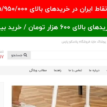
ران در خریدهای بالای ۵/950/000 تومان
ید بیشتر = تخفیف بیشتر
 پوشاک مایا، فروشگاه پلاسکو پارس
تلف
جستجو
17
درباره ما
تماس با ما
راهنما
مطالب وبلاگی