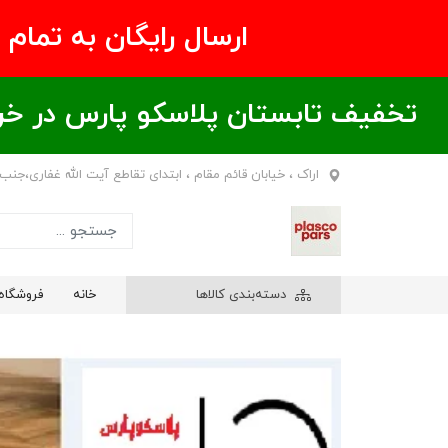
ارسال رایگان به تمام نقاط ای
تخفیف تابستان پلاسکو پارس در خریدهای بالای ۶00 هزار تومان / خر
اراک ، خیابان قائم مقام ، ابتدای تقاطع آیت الله غفاری،جنب
دسته‌بندی کالاها
خانه
فروشگاه