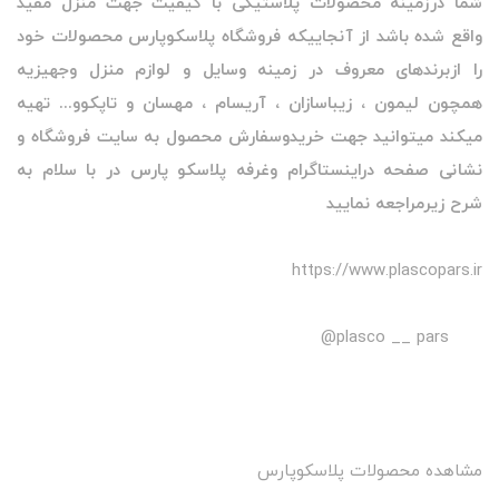
شما درزمینه محصولات پلاستیکی با کیفیت جهت منزل مفید
واقع شده باشد از آنجاییکه فروشگاه پلاسکوپارس محصولات خود
را ازبرندهای معروف در زمینه وسایل و لوازم منزل وجهیزیه
همچون لیمون ، زیباسازان ، آریسام ، مهسان و تاپکوو... تهیه
میکند میتوانید جهت خریدوسفارش محصول به سایت فروشگاه و
نشانی صفحه دراینستاگرام وغرفه پلاسکو پارس در با سلام به
شرح زیرمراجعه نمایید
https://www.plascopars.ir
plasco __ pars@
مشاهده محصولات پلاسکوپارس