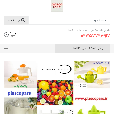
جستجو
تلفن پاسخگویی به سوالات شما :
09357794917
0
دسته‌بندی کالاها