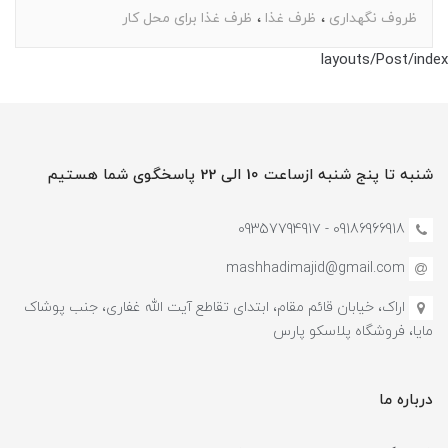
ظروف نگهداری
ظرف غذا
ظرف غذا برای محل کار
layouts/Post/index
شنبه تا پنج شنبه ازساعت 10 الی 22 پاسخگوی شما هستیم
09186966918 - 0935779491۷
mashhadimajid@gmail.com
اراک، خیابان قائم مقام، ابتدای تقاطع آیت الله غفاری، جنب پوشاک
مایا، فروشگاه پلاسکو پارس
درباره ما