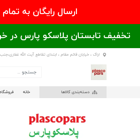
ارسال رایگان به تمام نقاط ای
تخفیف تابستان پلاسکو پارس در خریدهای بالای ۶00 هزار تومان / خر
اراک ، خیابان قائم مقام ، ابتدای تقاطع آیت الله غفاری،جنب
دسته‌بندی کالاها
خانه
فروشگاه