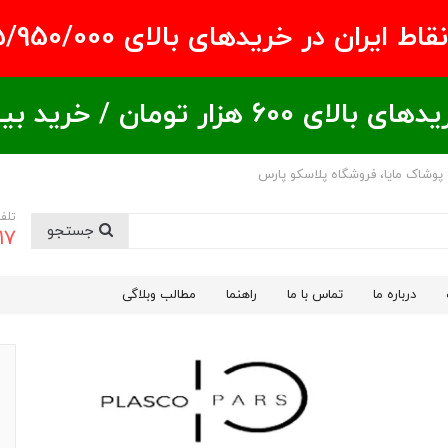
ران در خریدهای بالای ۵/950/000 تومان
ید بیشتر = تخفیف بیشتر
 پوشاک مایا، فروشگاه پلاسکو پارس
تلف
جستجو
17
درباره ما
تماس با ما
راهنما
مطالب وبلاگی