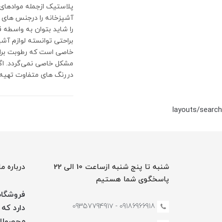
پلاستیک ازجمله موادهای ب
را شاید بتوان به واسطه ق
براحتی توانسته لوازم آش
خاصی است که رطوبت براح
مشکل خاصی نمی‌گردد. اگر
دررنگ های متفاوت تهیه 
layouts/search
شنبه تا پنج شنبه ازساعت 10 الی 22
درباره ما
پاسخگوی شما هستیم
فروشگاه 
09186966918 - 0935779491۷
دارد که 
محصولات