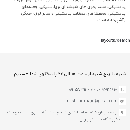
قیمت مناسب استمغازه لوازم خانگی پلاستیکی شامل انواع ظروف
پلاستیکی، سبد، بطری های شیشه ای و پلاستیکی، جعبه‌های
پلاستیکی، محفظه‌های مختلف پلاستیکی و سایر لوازم خانگی
وآشپزخانه است
layouts/search
شنبه تا پنج شنبه ازساعت 10 الی 22 پاسخگوی شما هستیم
09186966918 - 0935779491۷
mashhadimajid@gmail.com
اراک، خیابان قائم مقام، ابتدای تقاطع آیت الله غفاری، جنب پوشاک
مایا، فروشگاه پلاسکو پارس