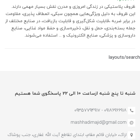
ظروف پلاستیکی در زندگی امروزی و مدرن نقش بسیار مهمی دارند.
این ظروف به دلیل ویژگی‌هایی همچون سبکی، انعطاف پذیری، مقاومت
در برابر ضربه ،قابلیت شکل‌گیری و قابلیت بازیافت، در صنایع مختلف از
جمله بسته‌بندی، حمل و نقل، ذخیره‌سازی و حفظ مواد غذایی، صنایع
داروسازی و پزشکی، صنایع الکترونیک و ... استفاده می‌شوند.
layouts/search
شنبه تا پنج شنبه ازساعت 10 الی 22 پاسخگوی شما هستیم
09186966918 - 0935779491۷
mashhadimajid@gmail.com
اراک، خیابان قائم مقام، ابتدای تقاطع آیت الله غفاری، جنب پوشاک