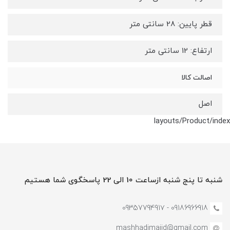
قطر پایین: 28 سانتی متر
ارتفاع: 12 سانتی متر
اصالت کالا
اصل
layouts/Product/index
شنبه تا پنج شنبه ازساعت 10 الی 22 پاسخگوی شما هستیم
09186966918 - 0935779491۷
mashhadimajid@gmail.com