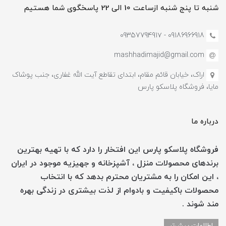
شنبه تا پنج شنبه ازساعت 10 الی 22 پاسخگوی شما هستیم
09186966918 - 0935779491۷
mashhadimajid@gmail.com
اراک، خیابان قائم مقام، ابتدای تقاطع آیت الله غفاری، جنب پوشاک
مایا، فروشگاه پلاسکو پارس
درباره ما
فروشگاه پلاسکو پارس این افتخار را دارد که با تهیه بهترین
برندهای محصولات منزل ، آشپزخانه و جهیزیه موجود در ایران
، این امکان را به مشتریان محترم بدهد که با انتخاب
محصولات باکیفیت و بادوام از لذت بیشتری در زندگی بهره
مند شوند .
اطلاعات بیش‌تر