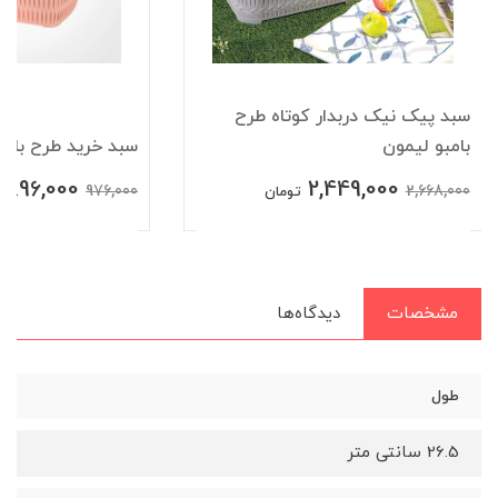
سبد پیک نیک دربدار کوتاه طرح
بامبو لیمون
سبد خرید طرح بامب
896,000
2,449,000
976,000
2,668,000
تومان
مشخصات
دیدگاه‌ها
طول
26.5 سانتی متر