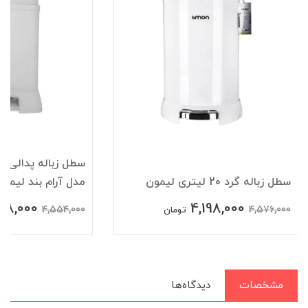
سطل زباله گرد 20 لیتری لیمون
مدل آرام بند لیمون
178,000
4,198,000
4,554,000
4,576,000
تومان
مشخصات
دیدگاه‌ها