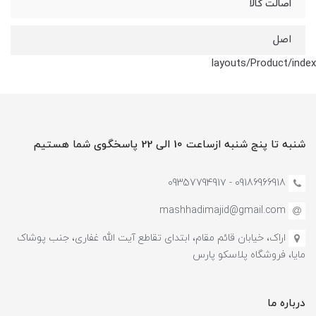
اصالت کالا
اصل
layouts/Product/index
شنبه تا پنج شنبه ازساعت 10 الی 22 پاسخگوی شما هستیم
09186966918 - 0935779491۷
mashhadimajid@gmail.com
اراک، خیابان قائم مقام، ابتدای تقاطع آیت الله غفاری، جنب پوشاک
مایا، فروشگاه پلاسکو پارس
درباره ما