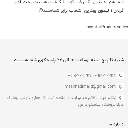
شما هم به دنبال یک رخت آویز با کیفیت هستید،
رخت آویز
گردان 1 لیمون
بهترین انتخاب برای شماست.
😉
layouts/Product/index
شنبه تا پنج شنبه ازساعت 10 الی 22 پاسخگوی شما هستیم
09186966918 - 0935779491۷
mashhadimajid@gmail.com
اراک، خیابان قائم مقام، ابتدای تقاطع آیت الله غفاری، جنب پوشاک
مایا، فروشگاه پلاسکو پارس
درباره ما