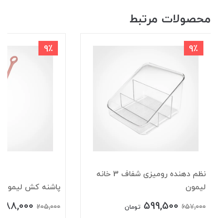
محصولات مرتبط
9٪
9٪
نظم دهنده رومیزی شفاف 3 خانه
لیمون
پاشنه کش لیمون
188,000
599,500
205,000
657,000
تومان