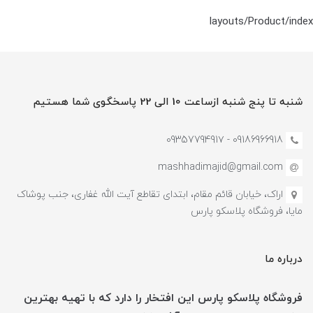
layouts/Product/index
شنبه تا پنج شنبه ازساعت 10 الی 22 پاسخگوی شما هستیم
09186966918 - 0935779491۷
mashhadimajid@gmail.com
اراک، خیابان قائم مقام، ابتدای تقاطع آیت الله غفاری، جنب پوشاک
مایا، فروشگاه پلاسکو پارس
درباره ما
فروشگاه پلاسکو پارس این افتخار را دارد که با تهیه بهترین