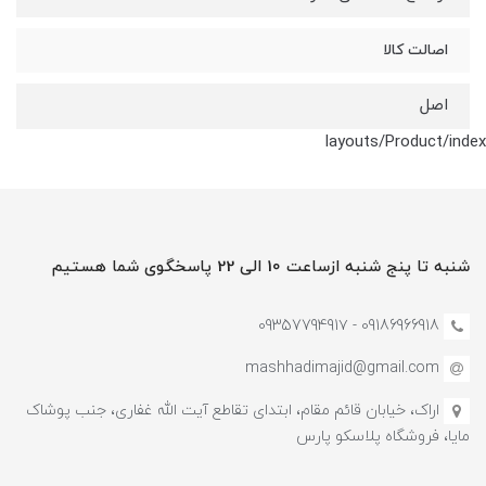
اصالت کالا
اصل
layouts/Product/index
شنبه تا پنج شنبه ازساعت 10 الی 22 پاسخگوی شما هستیم
09186966918 - 0935779491۷
mashhadimajid@gmail.com
اراک، خیابان قائم مقام، ابتدای تقاطع آیت الله غفاری، جنب پوشاک
مایا، فروشگاه پلاسکو پارس