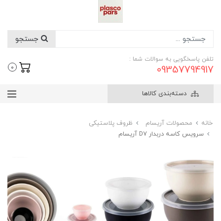
جستجو
تلفن پاسخگویی به سوالات شما :
09357794917
0
دسته‌بندی کالاها
خانه
محصولات آریسام
ظروف پلاستیکی
سرویس کاسه دربدار D7 آریسام