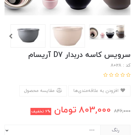
سرویس کاسه دربدار D7 آریسام
کد : 8028
افزودن به علاقه‌مندی‌ها
مقایسه محصول
803,000
تومان
846,000
6%
تخفیف
رنگ