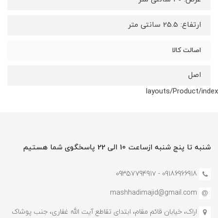
ارتفاع: 25.5 سانتی متر
اصالت کالا
اصل
layouts/Product/index
شنبه تا پنج شنبه ازساعت 10 الی 22 پاسخگوی شما هستیم
09186966918 - 0935779491۷
mashhadimajid@gmail.com
اراک، خیابان قائم مقام، ابتدای تقاطع آیت الله غفاری، جنب پوشاک