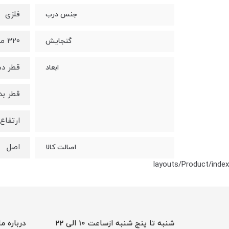
فلزی
جنس درب
320 میلی لیتر
گنجایش
قطر دهانه : 
ابعاد
قطر بدنه : 8.5
ارتفاع: 11.5 سانتی 
اصل
اصالت کالا
layouts/Product/index
شنبه تا پنج شنبه ازساعت 10 الی 22
درباره ما