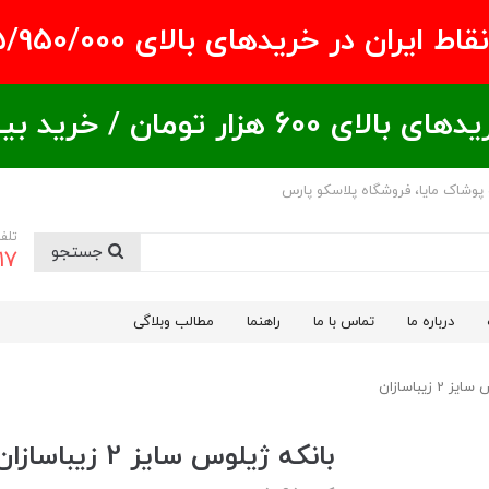
ران در خریدهای بالای ۵/950/000 تومان
ید بیشتر = تخفیف بیشتر
 پوشاک مایا، فروشگاه پلاسکو پارس
تلف
جستجو
17
درباره ما
تماس با ما
راهنما
مطالب وبلاگی
2 زیباسازان
بانکه ژیلوس سایز 2 زیباسازان