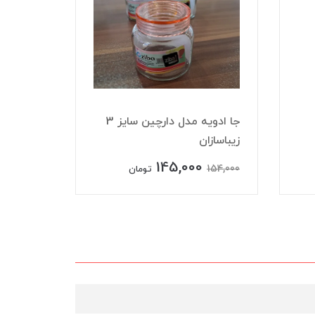
جا ادویه مدل دارچین سایز 3
زیباسازان
زیباسازا
145,000
125,000
154,000
تومان