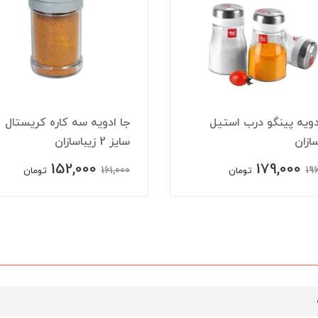
دويه پینگو درب استيل
جا ادویه سه کاره کریستال
سازان
سایز 2 زیباسازان
152,000
179,000
161,000
19
تومان
تومان