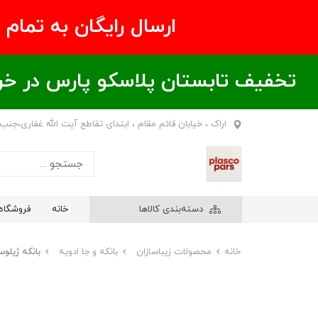
ارسال رایگان به تمام نقاط ای
تخفیف تابستان پلاسکو پارس در خریدهای بالای ۶00 هزار تومان / خر
اراک ، خیابان قائم مقام ، ابتدای تقاطع آیت الله غفاری،جنب
دسته‌بندی کالاها
خانه
فروشگاه
خانه
محصولات زیباسازان
بانکه و جا ادویه
بانکه ژیلوس سایز 