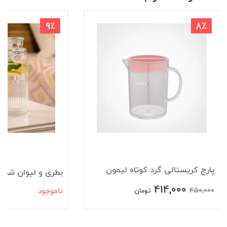
9٪
8٪
پارچ کریستالی گرد کوتاه لیمون
بطری و لیوان شب 
414,000
450,000
ناموجود
تومان