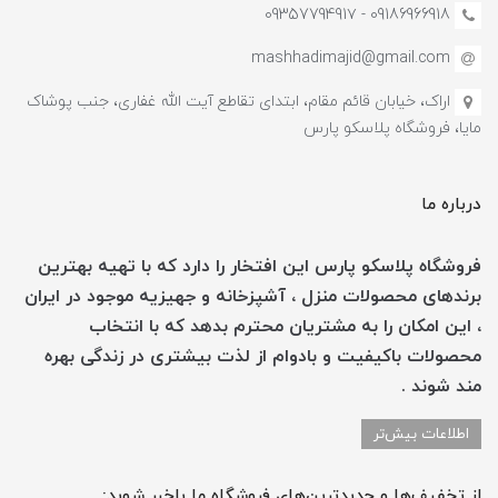
09186966918 - 0935779491۷
mashhadimajid@gmail.com
اراک، خیابان قائم مقام، ابتدای تقاطع آیت الله غفاری، جنب پوشاک
مایا، فروشگاه پلاسکو پارس
درباره ما
فروشگاه پلاسکو پارس این افتخار را دارد که با تهیه بهترین
برندهای محصولات منزل ، آشپزخانه و جهیزیه موجود در ایران
، این امکان را به مشتریان محترم بدهد که با انتخاب
محصولات باکیفیت و بادوام از لذت بیشتری در زندگی بهره
مند شوند .
اطلاعات بیش‌تر
از تخفیف‌ها و جدیدترین‌های فروشگاه ما باخبر شوید: