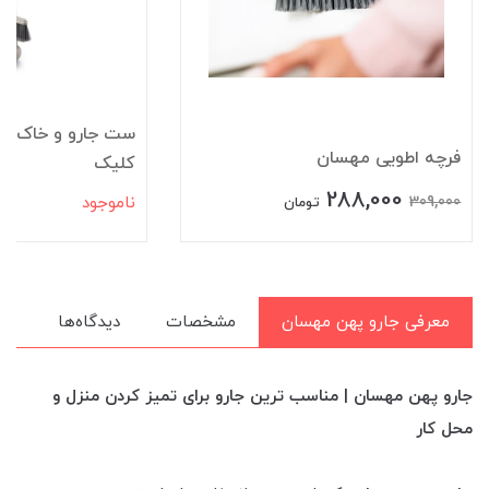
ست جارو و خاک ان
فرچه اطویی مهسان
کلیک
288,000
309,000
ناموجود
تومان
معرفی جارو پهن مهسان
مشخصات
دیدگاه‌ها
جارو پهن مهسان | مناسب ترین جارو برای تمیز کردن منزل و
محل کار