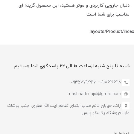
دنبال جارویی کاربردی و موثر هستید، این محصول گزینه ای
مناسب برای شما است
layouts/Product/index
شنبه تا پنج شنبه ازساعت 10 الی 22 پاسخگوی شما هستیم
09186966918 - 0935779491۷
mashhadimajid@gmail.com
اراک، خیابان قائم مقام، ابتدای تقاطع آیت الله غفاری، جنب پوشاک
مایا، فروشگاه پلاسکو پارس
درباره ما