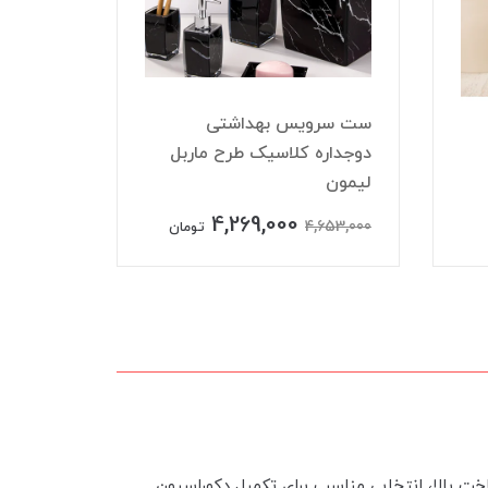
ست سرویس بهداشتی
دوجداره کلاسیک طرح ماربل
ست سرو
لیمون
دوجداره
4,269,000
4,116,000
4,653,000
تومان
خت بالا، انتخابی مناسب برای تکمیل دکوراسیون