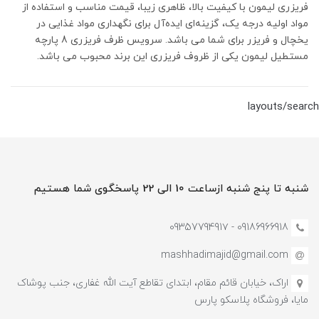
فریزری لیمون با کیفیت بالا، ظاهری زیبا، قیمت مناسب و استفاده از
مواد اولیه درجه یک، گزینه‌ای ایده‌آل برای نگهداری مواد غذایی در
یخچال و فریزر برای شما می باشد. سرویس ظرف فریزری 8 پارچه
مستطیل لیمون یکی از ظروف فریزری این برند محبوب می باشد.
layouts/search
شنبه تا پنج شنبه ازساعت 10 الی 22 پاسخگوی شما هستیم
09186966918 - 0935779491۷
mashhadimajid@gmail.com
اراک، خیابان قائم مقام، ابتدای تقاطع آیت الله غفاری، جنب پوشاک
مایا، فروشگاه پلاسکو پارس