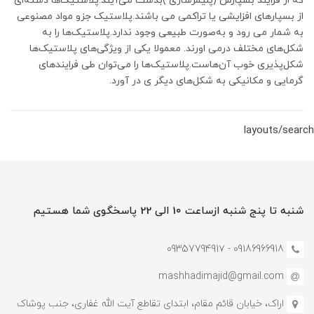
که از فرایند بسپارش (پلیمرسازی )بدست می‌آیند.پلاستیک‌ها دسته‌ای
از بسپارهای افزایشی یا تراکمی می باشند.پلاستیک جزو مواد مصنوعی
به شمار می رود و به‌صورت طبیعی وجود ندارد.پلاستیک‌ها را به
شکل‌های مختلف درمی اورند. معمولا یکی از ویژگی‌های پلاستیک‌ها
شکل‌پذیری خوب آن‌هاست.پلاستیک‌ها را می‌توان طی فرایندهای
گرمایی و مکانیکی به شکل‌های دیگر ی در آورد.
layouts/search
شنبه تا پنج شنبه ازساعت 10 الی 22 پاسخگوی شما هستیم
09186966918 - 0935779491۷
mashhadimajid@gmail.com
اراک، خیابان قائم مقام، ابتدای تقاطع آیت الله غفاری، جنب پوشاک