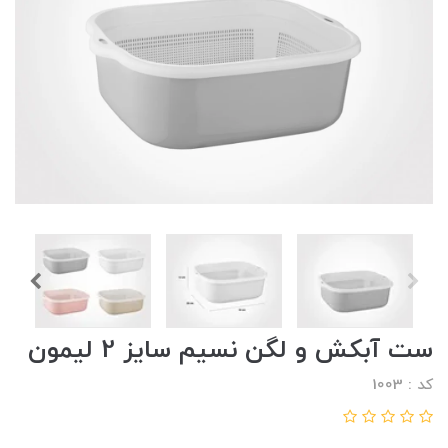
ست آبکش و لگن نسیم سایز 2 لیمون
کد : 1003