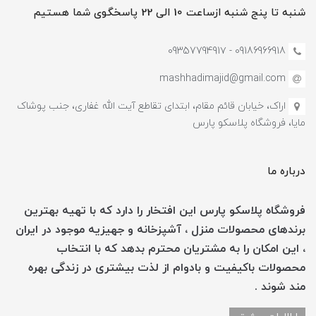
شنبه تا پنج شنبه ازساعت 10 الی 22 پاسخگوی شما هستیم
09186966918 - 0935779491۷
mashhadimajid@gmail.com
اراک، خیابان قائم مقام، ابتدای تقاطع آیت الله غفاری، جنب پوشاک
مایا، فروشگاه پلاسکو پارس
درباره ما
فروشگاه پلاسکو پارس این افتخار را دارد که با تهیه بهترین
برندهای محصولات منزل ، آشپزخانه و جهیزیه موجود در ایران
، این امکان را به مشتریان محترم بدهد که با انتخاب
محصولات باکیفیت و بادوام از لذت بیشتری در زندگی بهره
مند شوند .