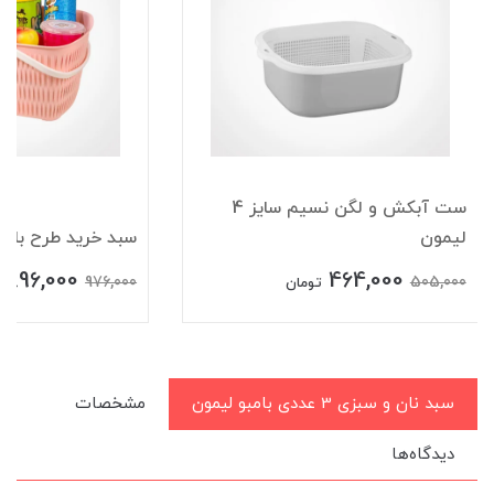
ست آبکش و لگن نسیم سایز 4
لیمون
سبد خرید طرح بامب
896,000
464,000
976,000
505,000
تومان
سبد نان و سبزی 3 عددی بامبو لیمون
مشخصات
دیدگاه‌ها