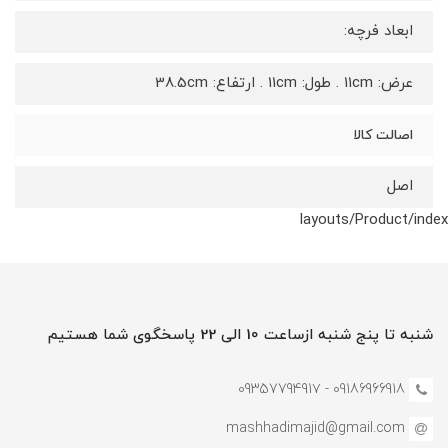
ابعاد فرچه:
عرض: 11cm . طول: 11cm . ارتفاع: 38.5cm
اصالت کالا
اصل
layouts/Product/index
شنبه تا پنج شنبه ازساعت 10 الی 22 پاسخگوی شما هستیم
09186966918 - 0935779491۷
mashhadimajid@gmail.com