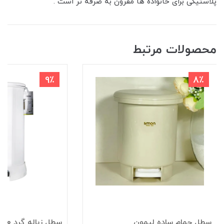
پلاستیکی برای خانواده ها مقرون به صرفه تر است .
محصولات مرتبط
9٪
8٪
سطل حمام ساده لیمون
سطل زباله گرد 20 لیتری لیمون