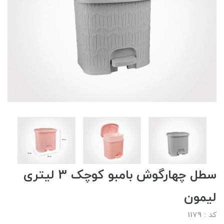
سطل چهارگوش بامبو کوچک 3 لیتری
لیمون
کد : 1179