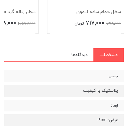
سطل حمام ساده لیمون
سطل زباله گرد 20 لیتری لیمون
198,000
717,000
4,576,000
778,000
تومان
مشخصات
دیدگاه‌ها
جنس
پلاستیک با کیفیت
ابعاد
عرض: 19cm