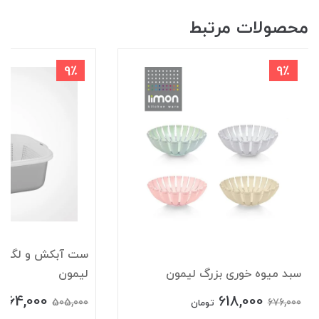
محصولات مرتبط
9٪
9٪
سبد میوه خوری بزرگ لیمون
لیمون
464,000
618,000
505,000
676,000
تومان