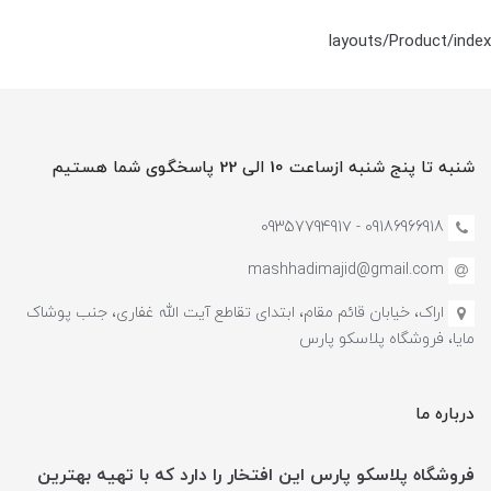
layouts/Product/index
شنبه تا پنج شنبه ازساعت 10 الی 22 پاسخگوی شما هستیم
09186966918 - 0935779491۷
mashhadimajid@gmail.com
اراک، خیابان قائم مقام، ابتدای تقاطع آیت الله غفاری، جنب پوشاک
مایا، فروشگاه پلاسکو پارس
درباره ما
فروشگاه پلاسکو پارس این افتخار را دارد که با تهیه بهترین