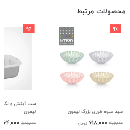
محصولات مرتبط
9٪
9٪
سبد میوه خوری بزرگ لیمون
لیمون
464,000
618,000
505,000
676,000
تومان