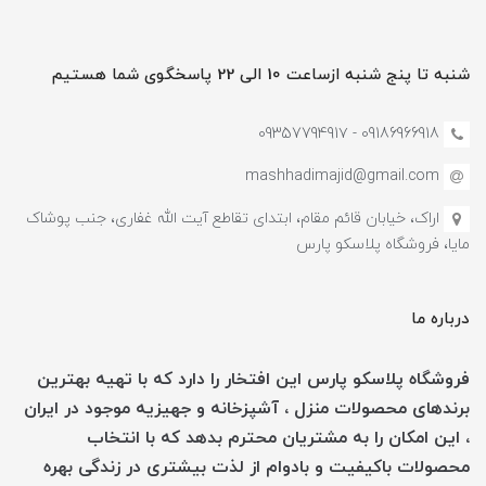
شنبه تا پنج شنبه ازساعت 10 الی 22 پاسخگوی شما هستیم
09186966918 - 0935779491۷
mashhadimajid@gmail.com
اراک، خیابان قائم مقام، ابتدای تقاطع آیت الله غفاری، جنب پوشاک
مایا، فروشگاه پلاسکو پارس
درباره ما
فروشگاه پلاسکو پارس این افتخار را دارد که با تهیه بهترین
برندهای محصولات منزل ، آشپزخانه و جهیزیه موجود در ایران
، این امکان را به مشتریان محترم بدهد که با انتخاب
محصولات باکیفیت و بادوام از لذت بیشتری در زندگی بهره