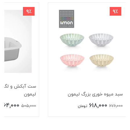
9٪
9٪
سبد میوه خوری بزرگ لیمون
لیمون
464,000
618,000
505,000
676,000
تومان