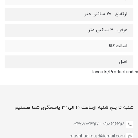
ارتفاع : 20 سانتی متر
عرض : 3 سانتی متر
اصالت کالا
اصل
layouts/Product/index
شنبه تا پنج شنبه ازساعت 10 الی 22 پاسخگوی شما هستیم
09186966918 - 0935779491۷
mashhadimajid@gmail.com