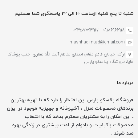
شنبه تا پنج شنبه ازساعت 10 الی 22 پاسخگوی شما هستیم
09186966918 - 0935779491۷
mashhadimajid@gmail.com
اراک، خیابان قائم مقام، ابتدای تقاطع آیت الله غفاری، جنب پوشاک
مایا، فروشگاه پلاسکو پارس
درباره ما
فروشگاه پلاسکو پارس این افتخار را دارد که با تهیه بهترین
برندهای محصولات منزل ، آشپزخانه و جهیزیه موجود در ایران
، این امکان را به مشتریان محترم بدهد که با انتخاب
محصولات باکیفیت و بادوام از لذت بیشتری در زندگی بهره
مند شوند .