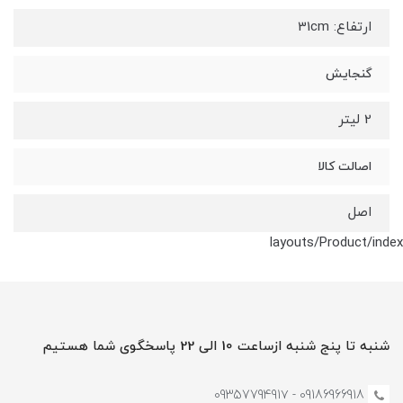
ارتفاع: 31cm
گنجایش
2 لیتر
اصالت کالا
اصل
layouts/Product/index
شنبه تا پنج شنبه ازساعت 10 الی 22 پاسخگوی شما هستیم
09186966918 - 0935779491۷