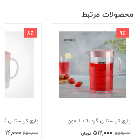
محصولات مرتبط
8٪
9٪
پارچ کریستالی گرد بلند لیمون
پارچ کریستالی گرد
414,000
512,000
450,000
559,000
تومان